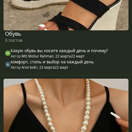
Обувь
9 постов
Какую обувь вы носите каждый день и почему?
Автор
MD Motiur Rahman
,
22 марта
22 март
комфорт, стиль и выбор на каждый день
Автор
Aron bidri
,
22 марта
22 март
Аксесуары