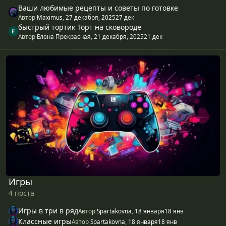
Ваши любимые рецепты и советы по готовке
Автор
Maximus
,
27 декабря, 2025
27 дек
быстрый тортик Торт на сковороде
Автор
Елена Прекрасная
,
21 декабря, 2025
21 дек
Игры
Игры
4 поста
Игры в три в ряд
Автор
Spartakovna
,
18 января
18 янв
Классные игры
Автор
Spartakovna
,
18 января
18 янв