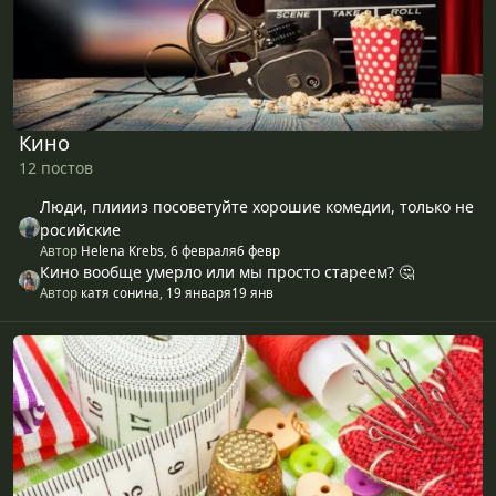
Кино
12 постов
Люди, плиииз посоветуйте хорошие комедии, только не
росийские
Автор
Helena Krebs
,
6 февраля
6 февр
Кино вообще умерло или мы просто стареем? 🤔
Автор
катя сонина
,
19 января
19 янв
Рукоделие