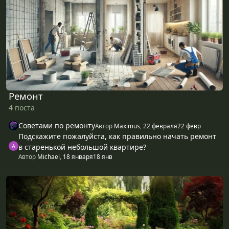
Ремонт
4 поста
Советами по ремонту
Автор
Maximus
,
22 февраля
22 февр
Подскажите пожалуйста, как правильно начать ремонт
в старенькой небольшой квартире?
Автор
Michael
,
18 января
18 янв
Сад