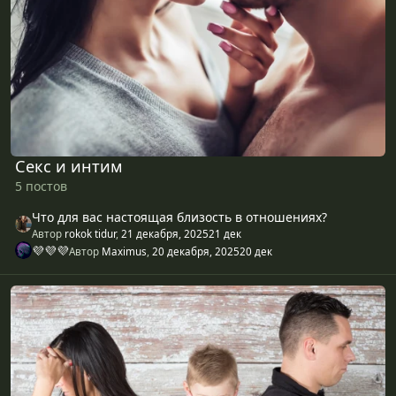
Секс и интим
5 постов
Что для вас настоящая близость в отношениях?
Автор
rokok tidur
,
21 декабря, 2025
21 дек
💜💜💜
Автор
Maximus
,
20 декабря, 2025
20 дек
Семейные конфликты