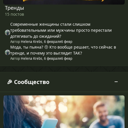
Тренды
15 постов
Современные женщины стали слишком
требовательными или мужчины просто перестали
дотягивать до ожиданий?
Автор
Helena Krebs
,
6 февраля
6 февр
Мода, ты пьяна? 🤨 Кто вообще решает, что сейчас в
тренде, и почему это выглядит ТАК?
Автор
Helena Krebs
,
6 февраля
6 февр
🎉 Сообщество
Знакомства & Приветствия