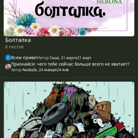
Болталка
8 постов
Всем привет
Автор
Саша
,
21 марта
21 март
Признайся: чего тебе сейчас больше всего не хватает?
Автор
Nadejda
,
24 января
24 янв
/b/ тред (бред, спам и прочий хлам)