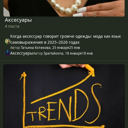
Аксесуары
4 поста
Когда аксессуар говорит громче одежды: мода как язык
самовыражения в 2025–2026 годах
Автор
Татьяна Котикова
,
25 января
25 янв
Аксессуары
Автор
Spartakovna
,
18 января
18 янв
Тренды