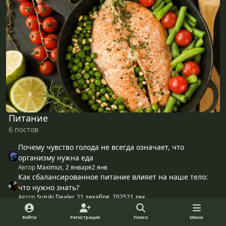
Питание
6 постов
Почему чувство голода не всегда означает, что
организму нужна еда
Автор
Maximus
,
2 января
2 янв
Как сбалансированное питание влияет на наше тело:
что нужно знать?
Автор
Suzuki Dealer
,
21 декабря, 2025
21 дек
Женское здоровье
Войти
Регистрация
Поиск
Меню