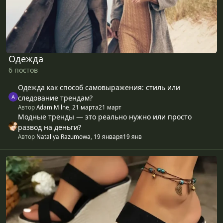
Одежда
6 постов
Одежда как способ самовыражения: стиль или
следование трендам?
Автор
Adam Milne
,
21 марта
21 март
Модные тренды — это реально нужно или просто
развод на деньги?
Автор
Nataliya Razumowa
,
19 января
19 янв
Обувь