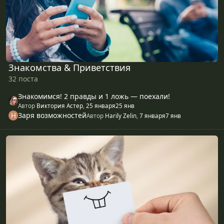
Знакомства & Приветствия
32 поста
Знакомимся! 2 правды и 1 ложь — поехали!
Автор
Виктория Астер
,
25 января
25 янв
Заря возможностей
Автор
Harily Zelin
,
7 января
7 янв
Юмор и развлечения