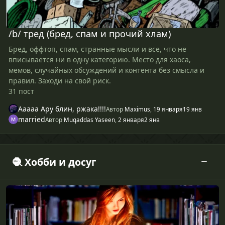
/b/ тред (бред, спам и прочий хлам)
Бред, оффтоп, спам, странные мысли и все, что не
вписывается ни в одну категорию. Место для хаоса,
мемов, случайных обсуждений и контента без смысла и
правил. Заходи на свой риск.
31 пост
Ааааа Ару блин, ржака!!!!
Автор
Maximus
,
19 января
19 янв
married
Автор
Muqaddas Yaseen
,
2 января
2 янв
🧶 Хобби и досуг
Книги