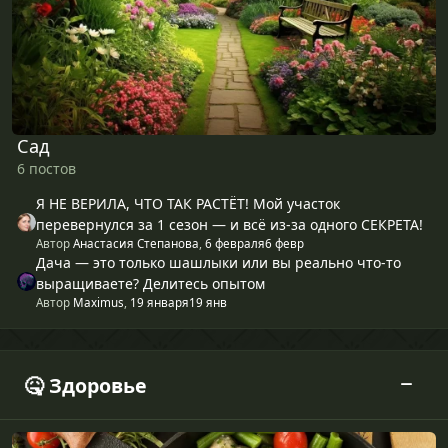
Сад
6 постов
Я НЕ ВЕРИЛА, ЧТО ТАК РАСТЁТ! Мой участок
перевернулся за 1 сезон — и всё из‑за одного СЕКРЕТА!
Автор
Анастасия Степанова
,
6 февраля
6 февр
Дача — это только шашлыки или вы реально что-то
выращиваете? Делитесь опытом
Автор
Maximus
,
19 января
19 янв
🤒 Здоровье
Питание