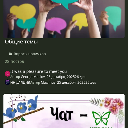
Общие темы
Впросы новичков
28 постов
It was a pleasure to meet you
Автор
George Maslov
,
26 декабря, 2025
26 дек
инфляция
Автор
Maximus
,
25 декабря, 2025
25 дек
Болталка