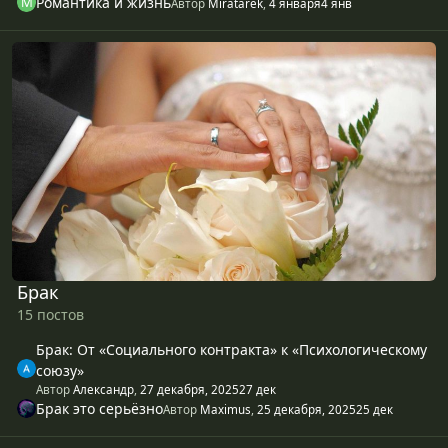
Романтика и жизнь
Автор
Miratarek
,
4 января
4 янв
Брак
Брак
15 постов
Брак: От «Социального контракта» к «Психологическому
союзу»
Автор
Александр
,
27 декабря, 2025
27 дек
Брак это серьёзно
Автор
Maximus
,
25 декабря, 2025
25 дек
Отношения и встречи