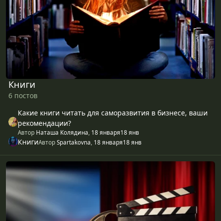
Книги
6 постов
Какие книги читать для саморазвития в бизнесе, ваши
рекомендации?
Автор
Наташа Колядина
,
18 января
18 янв
Книги
Автор
Spartakovna
,
18 января
18 янв
Кино