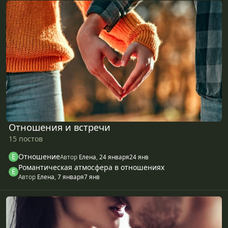
Отношения и встречи
15 постов
Отношение
Автор
Елена
,
24 января
24 янв
Романтическая атмосфера в отношениях
Автор
Елена
,
7 января
7 янв
Секс и интим