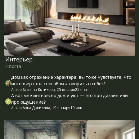
Интерьер
2 поста
Дом как отражение характера: вы тоже чувствуете, что
интерьер стал способом «говорить о себе»?
Автор
Татьяна Котикова
,
25 января
25 янв
А вот мне интересно дом и уют — это про дизайн или
про ощущение?
Автор
Анна Данилова
,
19 января
19 янв
Ремонт