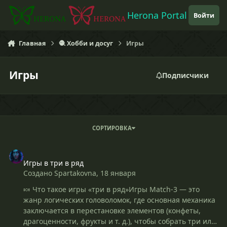
Перейти к содержанию
Herona Portal
Войти
Главная
🧶 Хобби и досуг
Игры
Игры
Подписчики
СОРТИРОВКА
Игры в три в ряд
Игры в три в ряд
Создано
Spartakovna
,
18 января
🍬 Что такое игры «три в ряд»Игры Match-3 — это
жанр логических головоломок, где основная механика
заключается в перестановке элементов (конфеты,
драгоценности, фрукты и т. д.), чтобы собрать три или