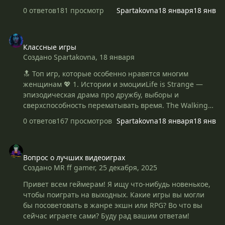
больше одинаковых подряд. Они просты в освоении,
0 ответов
181 просмотр
Spartakovna
18 января
18 янв
но могут быть очень увлекательными и
стратегичными на высоких уровнях. 🌟 Самые
Классные игры
популярные и классические Match-3 игры🍭 Candy
Классные игры
Crush SagaОдна из самых известных Match-3 игр в
Создано
Spartakovna
,
18 января
мире. Ты перемещаешь конфеты, чтобы собрать
комбинации и выполнить разные цели на каждом
🔝 Топ игр, которые особенно нравятся многим
уровне (очистить желе, собрать ингредиенты и т. д.).
женщинам 💖 1. Истории и эмоцииLife is Strange —
Есть специальные конфеты, которые помогают
эпизодическая драма про дружбу, выборы и
проходить сложные уровни. 👉 Идеально для:
сверхспособность перематывать время. The Walking
ежедневной игры, релаксации, к…
Dead (Telltale) — сильный сюжет и эмоциональные
0 ответов
167 просмотров
Spartakovna
18 января
18 янв
решения. Firewatch — история одного лета в горах,
наполненная атмосферой и диалогами. 🧠 2.
Вопрос о лучших видеоиграх
Расслабляющие и креативныеStardew Valley — ферма,
Вопрос о лучших видеоиграх
общение с жителями, дружба, романтика. Animal
Создано
MR ff gamer
,
25 декабря, 2025
Crossing: New Horizons — уютная жизнь на острове,
декор, общение. The Sims 4 — создавай персонажей,
Привет всем геймерам! Я ищу что-нибудь новенькое,
строи дома и проживай истории. 👩‍🎤 3. Сильные
чтобы поиграть на выходных. Какие игры вы могли
женские героиниHorizon Zero Dawn / Forbidden West
бы посоветовать в жанре экшн или RPG? Во что вы
— приключения Элой в красивом мире. Tomb Raider
сейчас играете сами? Буду рад вашим ответам!
(Reboot) — Лара Кро…