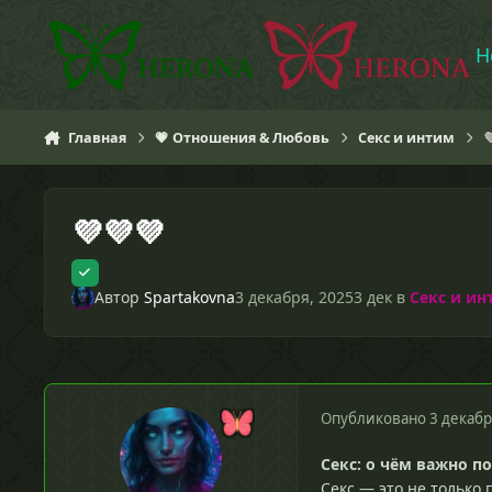
Перейти к содержанию
H
Главная
💗 Отношения & Любовь
Секс и интим

💜💜💜
Автор
Spartakovna
3 декабря, 2025
3 дек
в
Секс и ин
Опубликовано
3 декабр
Секс: о чём важно 
Секс — это не только