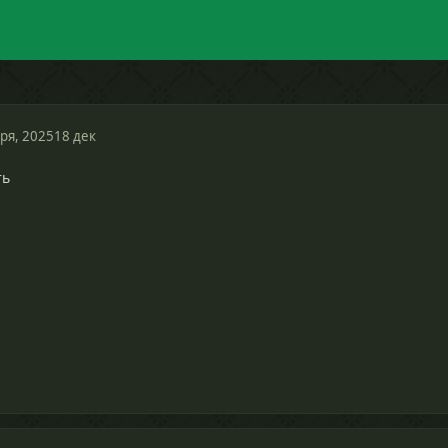
ря, 2025
18 дек
ть