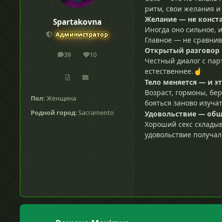
ритм, свои желания и
Желание — не конст
Spartakovna
Иногда оно сильное, и
Администратор
Главное — не сравнив
Открытый разговор 
39
10
сообщения
Репутация
Честный диалог с парт
естественнее.
☝
Тело меняется — и э
Возраст, гормоны, бе
Пол:
Женщина
бояться заново изучат
Родной город
: Sacramento
Удовольствие — общ
Хороший секс складыва
удовольствие получал