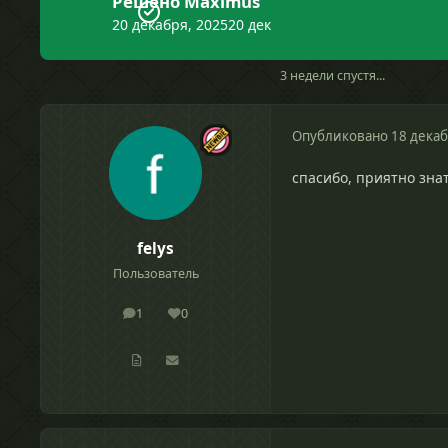
Решено Maximus
20 декабря, 2025
20 дек
3 недели спустя...
Опубликовано
18 декаб
спасибо, приятно зна
felys
Пользователь
1
0
сообщения
Репутация