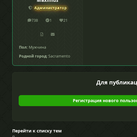
Maximus
Администратор
738
1
21
сообщения
Решения
Репутация
Пол:
Мужчина
Родной город
: Sacramento
Для публикац
Регистрация нового пользо
Перейти к списку тем