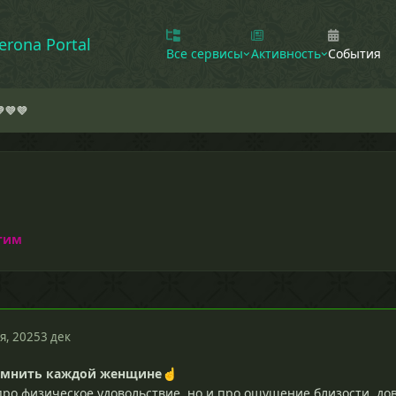
erona Portal
Все сервисы
Активность
События
💜💜
тим
я, 2025
3 дек
помнить каждой женщине
☝
 про физическое удовольствие, но и про ощущение близости, д