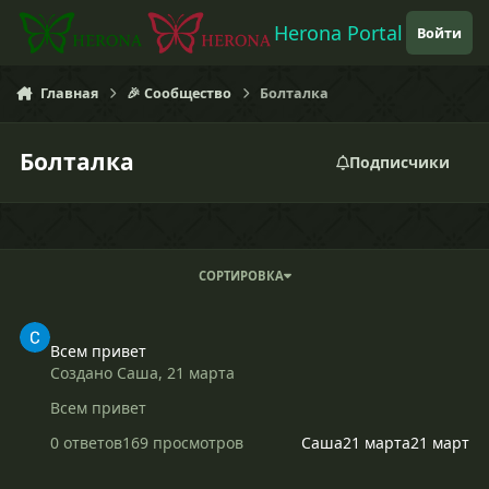
Перейти к содержанию
Herona Portal
Войти
Главная
🎉 Сообщество
Болталка
Болталка
Подписчики
СОРТИРОВКА
Всем привет
Всем привет
Создано
Саша
,
21 марта
Всем привет
0 ответов
169 просмотров
Саша
21 марта
21 март
Признайся: чего тебе сейчас больше всего не хватает?