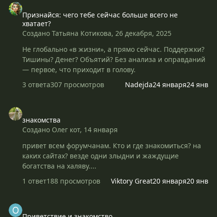
Признайся: чего тебе сейчас больше всего не
хватает?
Создано
Татьяна Котикова
,
26 декабря, 2025
Не глобально «в жизни», а прямо сейчас. Поддержки?
Тишины? Денег? Объятий? Без анализа и оправданий
— первое, что приходит в голову.
3 ответа
307 просмотров
Nadejda
24 января
24 янв
знакомства
знакомства
Создано
Олег кот
,
14 января
привет всем форумчанам. Кто и где знакомиться? на
каких сайтах? везде одни злыдни и жаждущие
богатства на халяву....
1 ответ
188 просмотров
Viktory Great
20 января
20 янв
Приветствие и знакомство
Приветствие и знакомство