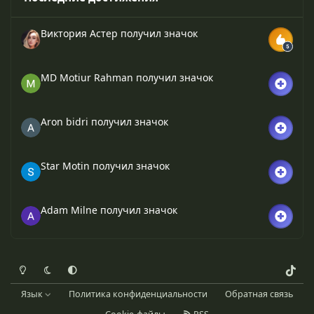
Виктория Астер
получил значок
MD Motiur Rahman
получил значок
Aron bidri
получил значок
Star Motin
получил значок
Adam Milne
получил значок
Светлый режим
Темный режим
Системные предпочтения
t
i
Язык
Политика конфиденциальности
Обратная связь
k