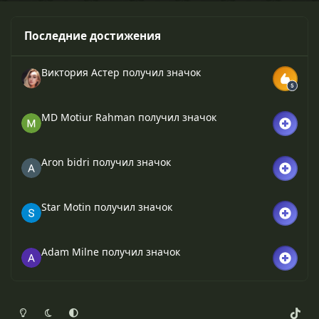
Последние достижения
Виктория Астер
получил значок
MD Motiur Rahman
получил значок
Aron bidri
получил значок
Star Motin
получил значок
Adam Milne
получил значок
Светлый режим
Темный режим
Системные предпочтения
t