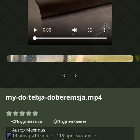
Предыдущий слайд карусели
Следующий слайд карусели
my-do-tebja-doberemsja.mp4
Поделиться
Подписчики
Автор
Maximus
14 января
14 янв
113 просмотров