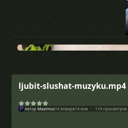
ljubit-slushat-muzyku.mp4
Автор
Maximus
14 января
14 янв
114 просмотров