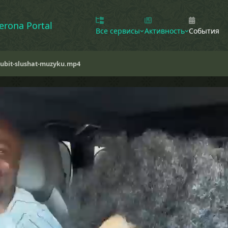
erona Portal
Все сервисы
Активность
События
jubit-slushat-muzyku.mp4