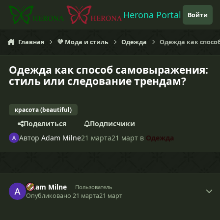
Перейти к содержанию
Herona Portal
Войти
Главная
💜 Мода и стиль
Одежда
Одежда как спосо
Одежда как способ самовыражения:
стиль или следование трендам?
красота (beautiful)
Поделиться
Подписчики
Автор
Adam Milne
21 марта
21 март
в
Одежда
Adam Milne
Пользователь
Опубликовано
21 марта
21 март