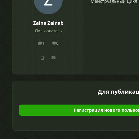
Менструальный цикл 
Zaina Zainab
Пользователь
1
0
сообщения
Репутация
Для публикац
Регистрация нового пользо