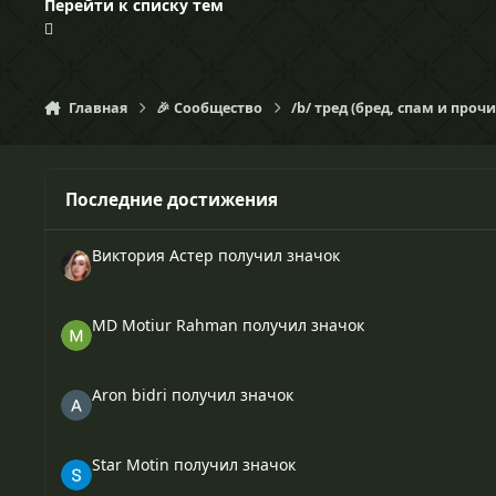
Перейти к списку тем
Главная
🎉 Сообщество
/b/ тред (бред, спам и проч
Последние достижения
Виктория Астер
получил значок
MD Motiur Rahman
получил значок
Aron bidri
получил значок
Star Motin
получил значок