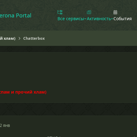
erona Portal
Все сервисы
Активность
События
ий хлам)
Chatterbox
 спам и прочий хлам)
2 янв