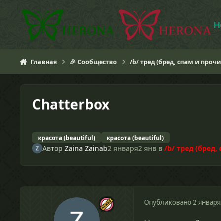
Перейти к содержанию
H
Главная
🎉 Сообщество
/b/ тред (бред, спам и проч
Chatterbox
красота (beautiful)
красота (beautiful)
Автор
Zaina Zainab
2 января
2 янв
в
/b/ тред (бред,
Опубликовано
2 января