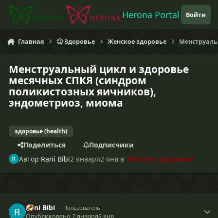
Перейти к содержанию
Herona Portal
Войти
Главная
🤒 Здоровье
Женское здоровье
Менструаль
Менструальный цикл и здоровье
месячных СПКЯ (синдром
поликистозных яичников),
эндометриоз, миома
здоровье (health)
Поделиться
Подписчики
Автор
Rani Bibi
2 января
2 янв
в
Женское здоровье
Rani Bibi
Пользователь
Опубликовано
2 января
2 янв