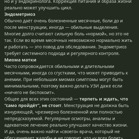
но и у эндокринолога. Коррекция питания и образа жизни
реально может улучшить цикл.
Эндометриоз
Обычно даёт очень болезненные месячные, боли до и
после менструации, иногда — обильные выделения.
Многие долго считают сильную боль «нормой», но это не
так. Если во время месячных невозможно нормально жить
и работать — это повод для обследования. Эндометриоз
требует системного подхода и регулярного контроля.
Миома матки
Часто сопровождается обильными и длительными
месячными, иногда со сгустками, что может приводить к
анемии. При небольших миомах симптомы могут быть
минимальными, поэтому важно делать УЗИ даже если
«ничего не беспокоит».
Общее для всех этих состояний —
терпеть и ждать, что
“само пройдёт”, не стоит
. Менструация не должна быть
изнуряющей, чрезмерно болезненной или полностью
непредсказуемой. Регулярные осмотры, анализы и
адекватное лечение реально улучшают качество жизни.
И да, очень важно найти «своего» врача, который не
обесценивает жалобы и не говорит, что «у всех болит».