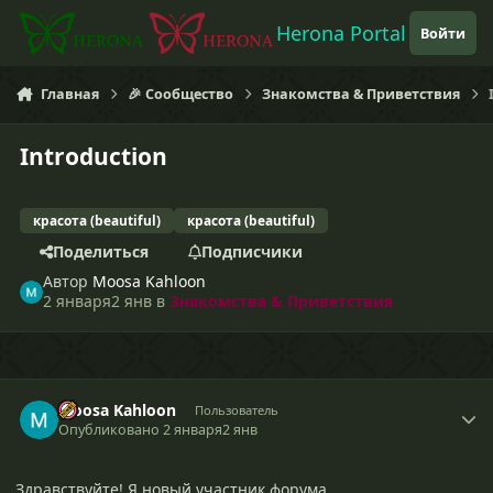
Перейти к содержанию
Herona Portal
Войти
Главная
🎉 Сообщество
Знакомства & Приветствия
Introduction
красота (beautiful)
красота (beautiful)
Поделиться
Подписчики
Автор
Moosa Kahloon
2 января
2 янв
в
Знакомства & Приветствия
Moosa Kahloon
Пользователь
Опубликовано
2 января
2 янв
Здравствуйте! Я новый участник форума.