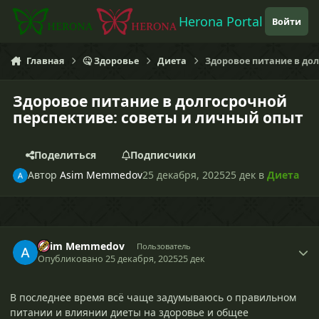
Перейти к содержанию
Herona Portal
Войти
Главная
🤒 Здоровье
Диета
Здоровое питание в до
Здоровое питание в долгосрочной
перспективе: советы и личный опыт
Поделиться
Подписчики
Автор
Asim Memmedov
25 декабря, 2025
25 дек
в
Диета
Asim Memmedov
Пользователь
Опубликовано
25 декабря, 2025
25 дек
В последнее время всё чаще задумываюсь о правильном
питании и влиянии диеты на здоровье и общее