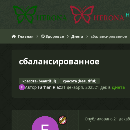
Перейти к содержанию
H
Главная
🤒 Здоровье
Диета
сбалансированное
сбалансированное
красота (beautiful)
красота (beautiful)
Автор
Farhan Riaz
21 декабря, 2025
21 дек
в
Диета
Опубликовано
21 декаб