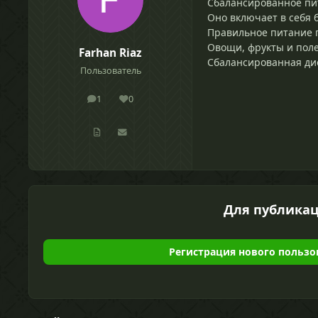
Сбалансированное пит
Оно включает в себя 
Правильное питание 
Овощи, фрукты и пол
Farhan Riaz
Сбалансированная дие
Пользователь
1
0
сообщения
Репутация
Для публикац
Регистрация нового пользо