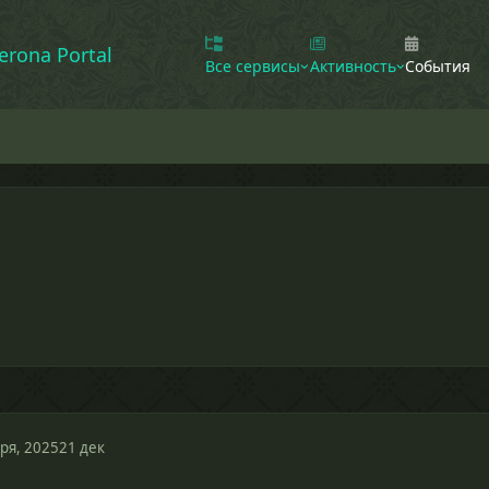
erona Portal
Все сервисы
Активность
События
ря, 2025
21 дек