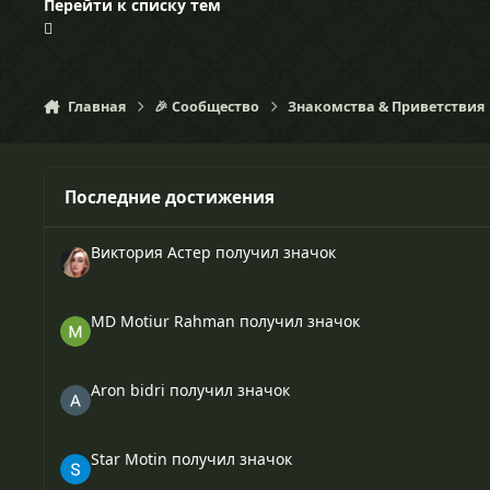
Перейти к списку тем
Главная
🎉 Сообщество
Знакомства & Приветствия
Последние достижения
Виктория Астер
получил значок
MD Motiur Rahman
получил значок
Aron bidri
получил значок
Star Motin
получил значок