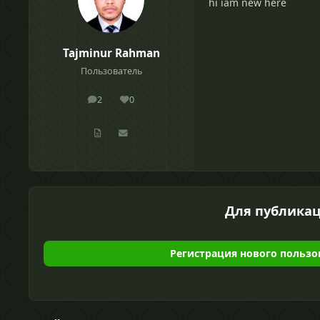
hi iam new here
Tajminur Rahman
Пользователь
2
0
сообщения
Репутация
Для публикац
Регистрация нового пользо