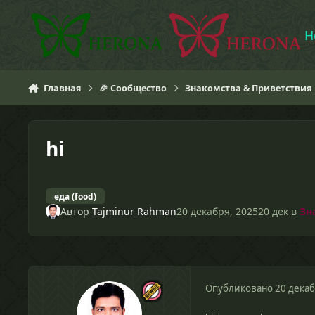
Перейти к содержанию
H
Главная
🎉 Сообщество
Знакомства & Приветствия
hi
еда (food)
Автор
Tajminur Rahman
20 декабря, 2025
20 дек
в
Зн
Опубликовано
20 декаб