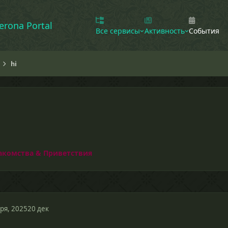
erona Portal
Все сервисы
Активность
События
hi
акомства & Приветствия
ря, 2025
20 дек