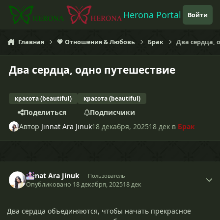
Перейти к содержанию
Herona Portal
Войти
Главная
💗 Отношения & Любовь
Брак
Два сердца, 
Два сердца, одно путешествие
красота (beautiful)
красота (beautiful)
Поделиться
Подписчики
Автор
Jinnat Ara Jinuk
18 декабря, 2025
18 дек
в
Брак
Jinnat Ara Jinuk
Пользователь
Опубликовано
18 декабря, 2025
18 дек
Два сердца объединяются, чтобы начать прекрасное