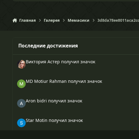
Главная
Галерея
Мемасики
3d8da78ee8011aca2cc
Последние достижения
Виктория Астер
получил значок
MD Motiur Rahman
получил значок
Aron bidri
получил значок
Star Motin
получил значок