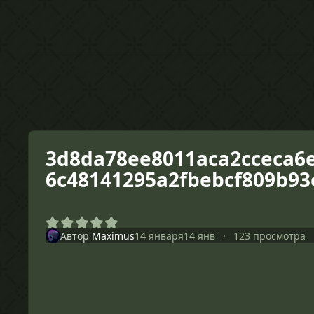
3d8da78ee8011aca2cceca6
6c48141295a2fbebcf809b93
Автор
Maximus
14 января
14 янв
123 просмотра