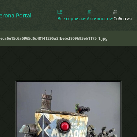
erona Portal
Все сервисы
Активность
События
eca6e15c6a5965d6c48141295a2fbebcf809b93eb1175_1.jpg