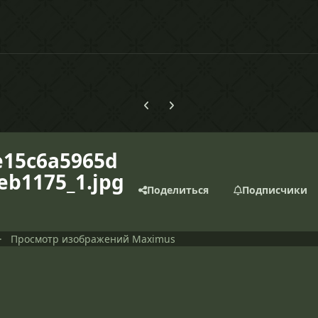
Предыдущий слайд карусели
Следующий слайд карусели
e15c6a5965d
eb1175_1.jpg
Поделиться
Подписчики
Просмотр изображений Maximus