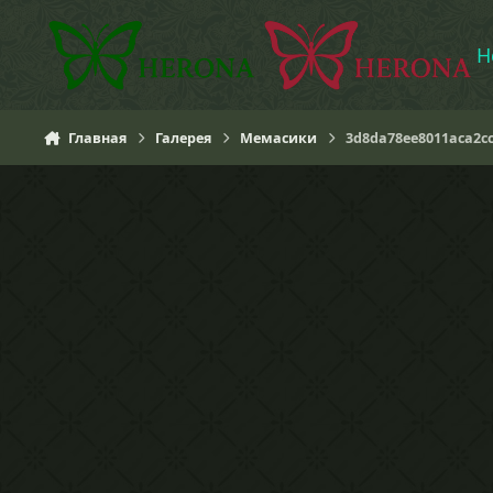
Перейти к содержанию
H
Главная
Галерея
Мемасики
3d8da78ee8011aca2cc