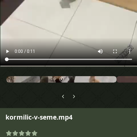
Предыдущий слайд карусели
Следующий слайд карусели
kormilic-v-seme.mp4