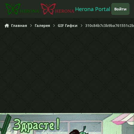
Перейти к содержанию
Herona Portal
Войти
Главная
Галерея
GIF Гифки
310c84b7c3b9ba761551c2b