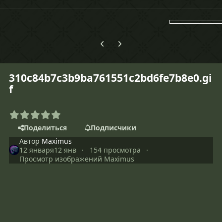
Предыдущий слайд карусели
Следующий слайд карусели
310c84b7c3b9ba761551c2bd6fe7b8e0.gi
f
Поделиться
Подписчики
Автор
Maximus
12 января
12 янв
154 просмотра
Просмотр изображений Maximus