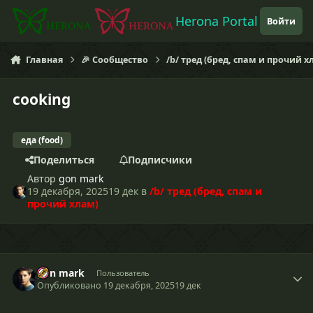
Перейти к содержанию
Herona Portal
Войти
Главная
🎉 Сообщество
/b/ тред (бред, спам и прочий х
cooking
еда (food)
Поделиться
Подписчики
Автор
gon mark
19 декабря, 2025
19 дек
в
/b/ тред (бред, спам и
прочий хлам)
gon mark
Пользователь
Опубликовано
19 декабря, 2025
19 дек